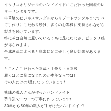
革
革
イタリコオリジナルのハンドメイドにこだわった国産のレ
サ
サ
ザーサンダルです。
ン
ン
牛革製のビジネスサンダルからリゾートサンダルまですべ
ダ
ダ
て手作りにこだわり続け、多くのお客様に支持されながら
ル
ル
製造を続けています。
ト
ト
特に革は自然に履いているうちに足になじみ、ピッタリ感
ン
ン
が得られます。
グ
グ
合成皮革に比べると非常に足に優しく良い効果がありま
ビ
ビ
ー
ー
す。
チ
チ
とことんこだわった本革・手作り・日本製
日
日
履くほどに足になじむのが本革ならでは!
本
本
製
製
その人だけの1足になっていきます!
本
本
熟練の職人さんが作ったハンドメイド
革
革
手作業で一つ一つ丁寧に作っています!
(10it59
(10it59
ブ
ブ
30年から50年の職人が手がけたハンドメイド!
ラ
ラ