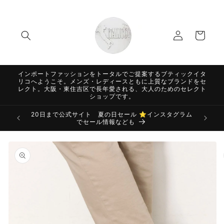
コンテ
ンツに
ロ
進む
カ
グ
ー
イ
ト
ン
インポートファッションをトータルでご提案するブティックイタ
リコへようこそ。メンズ・レディースともに上質なブランドをセ
レクト。大阪・東住吉区で長年愛される、大人のためのセレクト
ショップです。
20日まで公式サイト 夏の日セール ⭐️インスタグラム
でセール情報なども
商品情
報にス
キップ