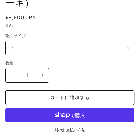
ーキ）
開
開
く
く
通
¥8,900 JPY
常
税込。
価
靴のサイズ
格
数量
ITALICO
ITALICO
国
国
産
産
カートに追加する
徳
徳
島
島
レ
レ
ザ
ザ
ー
ー
別のお支払い方法
牛
牛