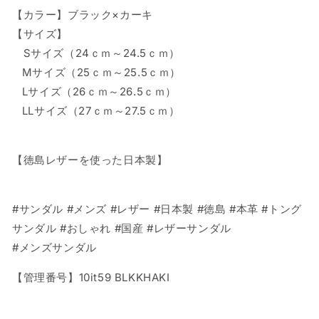
【カラー】ブラック×カーキ
ッ
ッ
ク
ク
【サイズ】
×
×
Sサイズ（24ｃｍ～24.5ｃｍ）
カ
カ
Mサイズ（25ｃｍ～25.5ｃｍ）
ー
ー
Lサイズ（26ｃｍ～26.5ｃｍ）
キ）
キ）
LLサイズ（27ｃｍ～27.5ｃｍ）
の
の
数
数
量
量
【徳島レザーを使った日本製】
を
を
減
増
ら
や
#サンダル #メンズ #レザー #日本製 #徳島 #本革 #トング
す
す
サンダル #おしゃれ #国産 #レザーサンダル
#メンズサンダル
【管理番号】10it59 BLKKHAKI