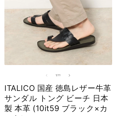
モ
モ
ー
ー
の
1
/
11
ダ
ダ
ル
ル
ITALICO 国産 徳島レザー牛革
で
で
メ
メ
デ
デ
サンダル トング ビーチ 日本
ィ
ィ
ア
ア
製 本革 (10it59 ブラック×カ
(1)
(2
を
を